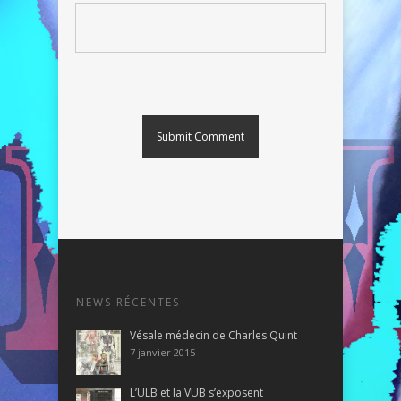
NEWS RÉCENTES
Vésale médecin de Charles Quint
7 janvier 2015
L’ULB et la VUB s’exposent